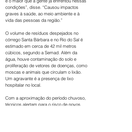
é o maior que a gente já enfrentou nessas 
condições”, disse. “Causou impactos 
graves à saúde, ao meio ambiente e à 
vida das pessoas da região.”
O volume de resíduos despejados no 
córrego Santa Bárbara e no Rio do Sal é 
estimado em cerca de 42 mil metros 
cúbicos, segundo a Semad. Além da 
água, houve contaminação do solo e 
proliferação de vetores de doenças, como 
moscas e animais que circulam o lixão. 
Um agravante é a presença de lixo 
hospitalar no local.
Com a aproximação do período chuvoso, 
técnicos alertam para o risco de novos 
deslizamentos e para a possibilidade de a 
água contaminada atingir outras bacias 
hidrográficas, ampliando o impacto 
ambiental. O caso segue sob 