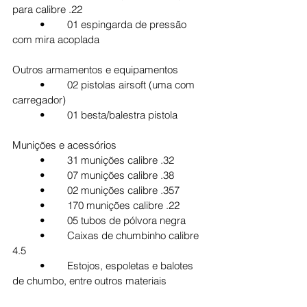
para calibre .22
	•	01 espingarda de pressão 
com mira acoplada
Outros armamentos e equipamentos
	•	02 pistolas airsoft (uma com 
carregador)
	•	01 besta/balestra pistola
Munições e acessórios
	•	31 munições calibre .32
	•	07 munições calibre .38
	•	02 munições calibre .357
	•	170 munições calibre .22
	•	05 tubos de pólvora negra
	•	Caixas de chumbinho calibre 
4.5
	•	Estojos, espoletas e balotes 
de chumbo, entre outros materiais