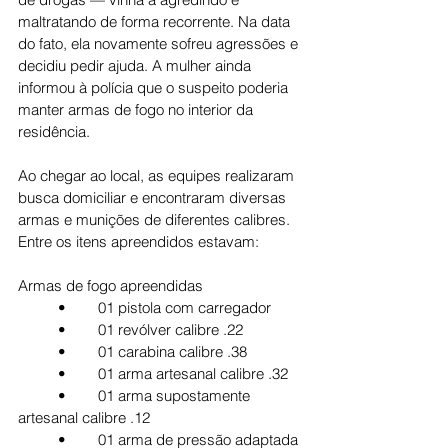
maltratando de forma recorrente. Na data 
do fato, ela novamente sofreu agressões e 
decidiu pedir ajuda. A mulher ainda 
informou à polícia que o suspeito poderia 
manter armas de fogo no interior da 
residência.
Ao chegar ao local, as equipes realizaram 
busca domiciliar e encontraram diversas 
armas e munições de diferentes calibres. 
Entre os itens apreendidos estavam:
Armas de fogo apreendidas
	•	01 pistola com carregador
	•	01 revólver calibre .22
	•	01 carabina calibre .38
	•	01 arma artesanal calibre .32
	•	01 arma supostamente 
artesanal calibre .12
	•	01 arma de pressão adaptada 