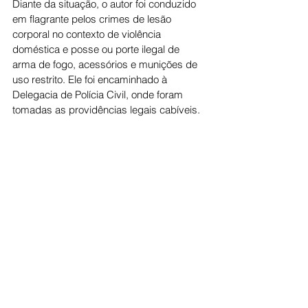
Diante da situação, o autor foi conduzido 
em flagrante pelos crimes de lesão 
corporal no contexto de violência 
doméstica e posse ou porte ilegal de 
arma de fogo, acessórios e munições de 
uso restrito. Ele foi encaminhado à 
Delegacia de Polícia Civil, onde foram 
tomadas as providências legais cabíveis.
A operação garantiu a segurança da 
vítima e retirou de circulação uma grande 
quantidade de armamento que estava 
irregularmente guardado dentro da 
residência do suspeito.