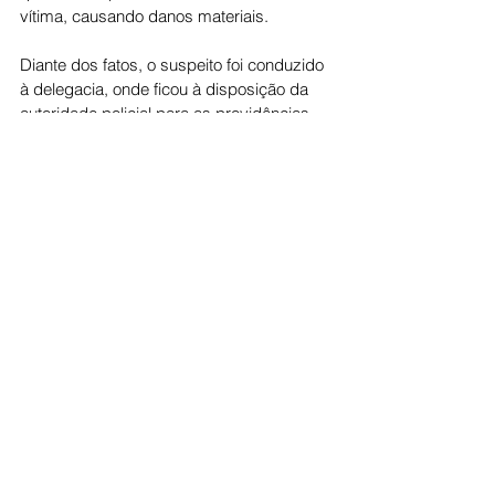
vítima, causando danos materiais.
Diante dos fatos, o suspeito foi conduzido 
à delegacia, onde ficou à disposição da 
autoridade policial para as providências 
cabíveis. O caso deverá ser investigado 
pela Polícia Civil.
A vítima recebeu o atendimento 
necessário e as medidas de proteção 
previstas na legislação poderão ser 
adotadas pelas autoridades competentes.
Cidade
Ver tudo
Posts recentes