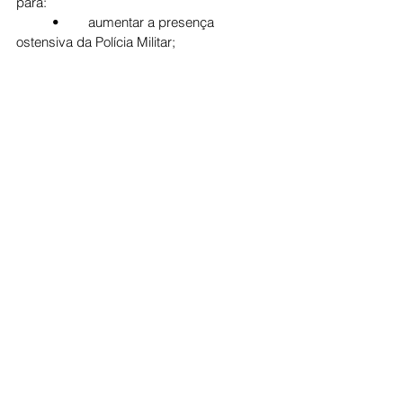
para:
	•	aumentar a presença 
ostensiva da Polícia Militar;
	•	reforçar ações de combate à 
criminalidade;
	•	fortalecer a confiança dos 
paranaenses nas forças de segurança.
Cidade