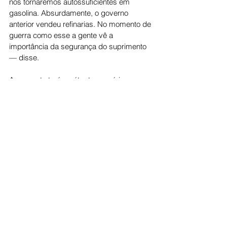
nos tornaremos autossuficientes em 
gasolina. Absurdamente, o governo 
anterior vendeu refinarias. No momento de 
guerra como esse a gente vê a 
importância da segurança do suprimento 
— disse.
A proposta terá caráter temporário, com 
validade inicial de 180 dias, podendo ser 
prorrogada por igual período, caso seja 
aprovada pelo conselho. Além de reduzir 
a dependência externa, o governo avalia 
que a medida pode melhorar a logística 
do setor, ao liberar infraestrutura hoje 
usada para importação de gasolina, 
abrindo espaço para ampliar a eficiência 
no transporte de outros combustíveis, 
como o diesel.
A iniciativa integra um conjunto de ações 
do Ministério de Minas e Energia voltadas 