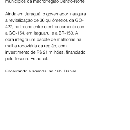
municípios da macrorregião Centro-Norte.
Ainda em Jaraguá, o governador inaugura 
a revitalização de 36 quilômetros da GO-
427, no trecho entre o entroncamento com 
a GO-154, em Itaguaru, e a BR-153. A 
obra integra um pacote de melhorias na 
malha rodoviária da região, com 
investimento de R$ 21 milhões, financiado 
pelo Tesouro Estadual.
Encerrando a agenda, às 16h, Daniel 
Vilela estará em Itapuranga para inaugurar 
o posto avançado do Corpo de 
Bombeiros Militar do Estado de Goiás, 
estrutura que deverá atender 
aproximadamente 30 mil moradores da 
região. No município, também será 
assinada a ordem de serviço para a 
construção do Colégio Estadual em 
Período Integral José Pereira de Faria, 