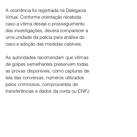
A ocorrência foi registrada na Delegacia 
Virtual. Conforme orientação recebida, 
caso a vítima deseje o prosseguimento 
das investigações, deverá comparecer a 
uma unidade da polícia para análise do 
caso e adoção das medidas cabíveis.
As autoridades recomendam que vítimas 
de golpes semelhantes preservem todas 
as provas disponíveis, como capturas de 
tela das conversas, números utilizados 
pelos criminosos, comprovantes de 
transferências e dados da conta ou CNPJ 
informado pelos suspeitos. Essas 
informações podem auxiliar na 
identificação dos envolvidos.
A orientação é que qualquer pedido de 
dinheiro recebido por aplicativos de 