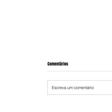
Comentários
Escreva um comentário
Câmeras registram cerco do gir