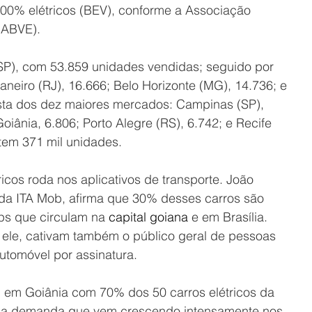
100% elétricos (BEV), conforme a Associação 
 (ABVE).
 (SP), com 53.859 unidades vendidas; seguido por 
Janeiro (RJ), 16.666; Belo Horizonte (MG), 14.736; e 
ista dos dez maiores mercados: Campinas (SP), 
oiânia, 6.806; Porto Alegre (RS), 6.742; e Recife 
 tem 371 mil unidades.
ricos roda nos aplicativos de transporte. João 
da ITA Mob, afirma que 30% desses carros são 
ps que circulam na 
capital goiana
 e em Brasília. 
ele, cativam também o público geral de pessoas 
automóvel por assinatura.
 em Goiânia com 70% dos 50 carros elétricos da 
uma demanda que vem crescendo intensamente nos 