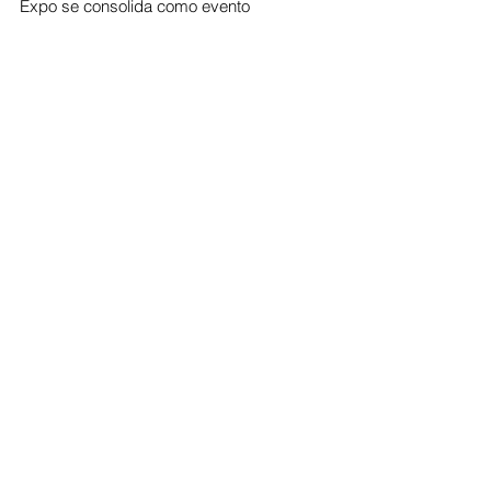
Expo se consolida como evento 
estratégico para o fortalecimento do 
comércio, o incentivo aos negócios e a 
valorização da vocação econômica e 
cultural do município.
Economia