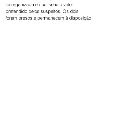
foi organizada e qual seria o valor 
pretendido pelos suspeitos. Os dois 
foram presos e permanecem à disposição 
da Justiça.
O jornal O Popular informou que entrou 
em contato com a Defensoria Pública do 
Estado de Goiás, responsável pela defesa 
dos suspeitos durante a audiência de 
custódia, mas não obteve retorno até a 
última atualização da matéria.
Ver tudo
Posts recentes