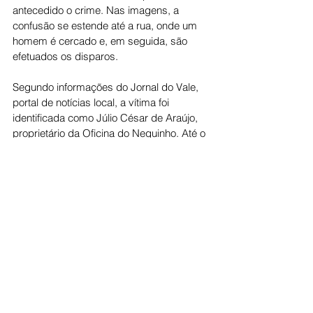
antecedido o crime. Nas imagens, a 
confusão se estende até a rua, onde um 
homem é cercado e, em seguida, são 
efetuados os disparos.
Segundo informações do Jornal do Vale, 
portal de notícias local, a vítima foi 
identificada como Júlio César de Araújo, 
proprietário da Oficina do Neguinho. Até o 
momento, a motivação do crime ainda é 
desconhecida.
A Polícia Militar iniciou diligências para 
tentar localizar o autor. Equipes da Polícia 
Civil e da Polícia Técnico-Científica 
também foram acionadas para realizar a 
perícia no local e providenciar a remoção 
do corpo.
Cidade