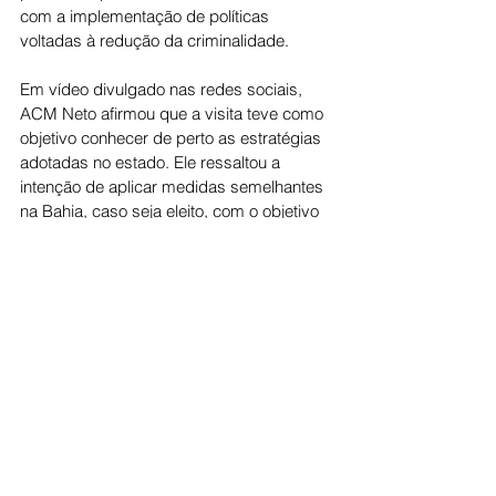
com a implementação de políticas 
voltadas à redução da criminalidade.
Em vídeo divulgado nas redes sociais, 
ACM Neto afirmou que a visita teve como 
objetivo conhecer de perto as estratégias 
adotadas no estado. Ele ressaltou a 
intenção de aplicar medidas semelhantes 
na Bahia, caso seja eleito, com o objetivo 
de melhorar os indicadores de segurança 
e tornar o estado mais seguro nos 
próximos anos.
A agenda reforça a troca de experiências 
entre gestores e pré-candidatos de 
diferentes estados, em meio ao debate 
sobre políticas públicas voltadas ao 
combate à violência no país.
Politica