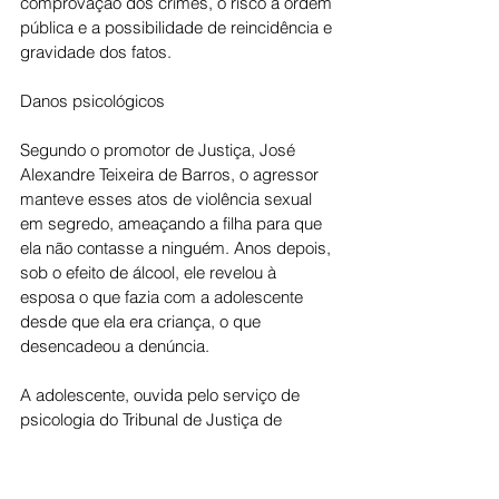
comprovação dos crimes, o risco à ordem 
pública e a possibilidade de reincidência e 
gravidade dos fatos.
Danos psicológicos
Segundo o promotor de Justiça, José 
Alexandre Teixeira de Barros, o agressor 
manteve esses atos de violência sexual 
em segredo, ameaçando a filha para que 
ela não contasse a ninguém. Anos depois, 
sob o efeito de álcool, ele revelou à 
esposa o que fazia com a adolescente 
desde que ela era criança, o que 
desencadeou a denúncia.
A adolescente, ouvida pelo serviço de 
psicologia do Tribunal de Justiça de 
Goiás, revelou que a situação a fez se 
sentir um peso para a família, fato 
corroborado por uma amiga dela, a quem 