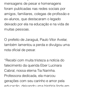
mensagens de pesar e homenagens 
foram publicadas nas redes sociais por 
amigos, familiares, colegas de profissão e 
ex-alunos, que destacaram o legado 
deixado por ela na educação e na vida de 
muitas pessoas.
O prefeito de Jaraguá, Paulo Vitor Avelar, 
também lamentou a perda e divulgou uma 
nota oficial de pesar.
“Recebi com muita tristeza a notícia do 
falecimento da querida Eber Lucinara 
Cabral, nossa eterna Tia Narinha. 
Professora dedicada, ela marcou 
gerações com seu carinho e amor pela 
educação, deixando uma história linda em 
nosso município. Neste momento de dor, 
deixo meus sinceros sentimentos e 
abraço carinhoso a toda a família, amigos 