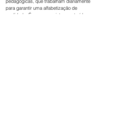
pedagógicas, que trabalham diariamente 
para garantir uma alfabetização de 
qualidade. É uma conquista construída 
sala por sala, aluno por aluno”, afirmou.
A Prefeitura de Rianápolis destacou ainda 
o papel fundamental dos profissionais da 
educação, dos estudantes e das famílias, 
que contribuem diretamente para o 
desenvolvimento das crianças e para os 
avanços alcançados pelo município.
Com a conquista do nível Ouro, Rianápolis 
reafirma seu compromisso com uma 
educação pública de qualidade, focada no 
presente das crianças e no futuro da 
cidade.
Cotidiano