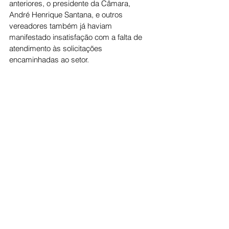
anteriores, o presidente da Câmara, 
André Henrique Santana, e outros 
vereadores também já haviam 
manifestado insatisfação com a falta de 
atendimento às solicitações 
encaminhadas ao setor.
A Superintendência Municipal de Trânsito 
tem sido alvo frequente de críticas por 
parte da população e dos próprios 
parlamentares. Apesar dos 
questionamentos e cobranças, o atual 
superintendente segue à frente do órgão, 
enquanto as demandas continuam 
gerando debates no Legislativo municipal.
Os vereadores defendem que medidas 
preventivas, como a instalação de 
lombadas e outros dispositivos de 
redução de velocidade, são fundamentais 
para evitar acidentes e garantir maior 