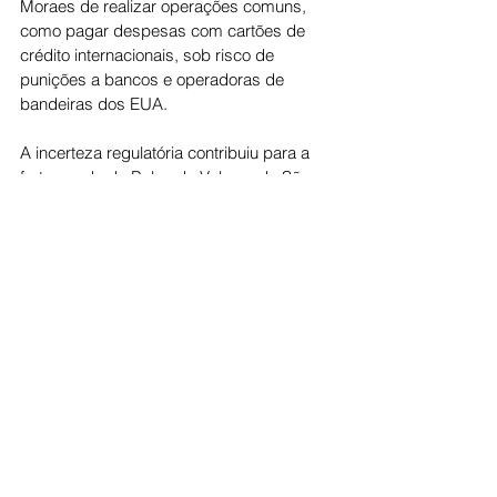
Moraes de realizar operações comuns, 
como pagar despesas com cartões de 
crédito internacionais, sob risco de 
punições a bancos e operadoras de 
bandeiras dos EUA.
A incerteza regulatória contribuiu para a 
forte queda da Bolsa de Valores de São 
Paulo e para a disparada do dólar ao 
longo do dia. Analistas apontam que a 
reação foi uma demonstração da 
sensibilidade do mercado diante de 
decisões judiciais que podem afetar 
diretamente a atuação do sistema 
bancário.