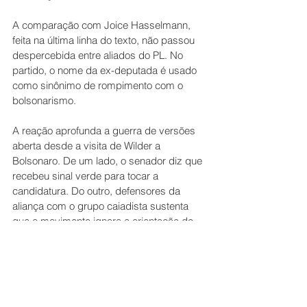
A comparação com Joice Hasselmann, 
feita na última linha do texto, não passou 
despercebida entre aliados do PL. No 
partido, o nome da ex-deputada é usado 
como sinônimo de rompimento com o 
bolsonarismo.
A reação aprofunda a guerra de versões 
aberta desde a visita de Wilder a 
Bolsonaro. De um lado, o senador diz que 
recebeu sinal verde para tocar a 
candidatura. Do outro, defensores da 
aliança com o grupo caiadista sustenta 
que o movimento ignora a orientação do 
ex-presidente.
Integrantes do partido em Goiás 
passaram o dia tentando entender qual 
das leituras prevalece, principalmente, 