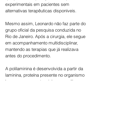
experimentais em pacientes sem 
alternativas terapêuticas disponíveis.
Mesmo assim, Leonardo não faz parte do 
grupo oficial da pesquisa conduzida no 
Rio de Janeiro. Após a cirurgia, ele segue 
em acompanhamento multidisciplinar, 
mantendo as terapias que já realizava 
antes do procedimento.
A polilaminina é desenvolvida a partir da 
laminina, proteína presente no organismo 
humano e com potencial para auxiliar na 
regeneração de lesões medulares. O 
método ainda está em fase inicial de 
testes e teve sua continuidade autorizada 
pela Agência Nacional de Vigilância 
Sanitária (Anvisa) em janeiro deste ano.
Apesar de relatos de melhoras divulgados 