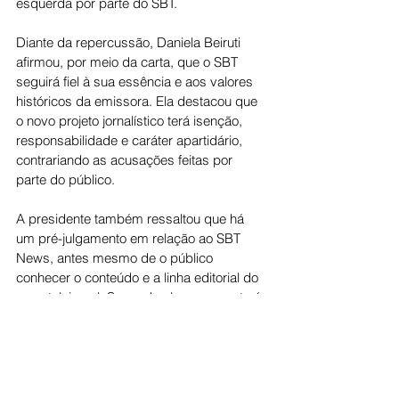
esquerda por parte do SBT.
Diante da repercussão, Daniela Beiruti 
afirmou, por meio da carta, que o SBT 
seguirá fiel à sua essência e aos valores 
históricos da emissora. Ela destacou que 
o novo projeto jornalístico terá isenção, 
responsabilidade e caráter apartidário, 
contrariando as acusações feitas por 
parte do público.
A presidente também ressaltou que há 
um pré-julgamento em relação ao SBT 
News, antes mesmo de o público 
conhecer o conteúdo e a linha editorial do 
novo telejornal. Segundo ela, a proposta é 
oferecer informação com equilíbrio, 
pluralidade de opiniões e compromisso 
com os fatos, sem alinhamento político.
A carta reforça ainda que o SBT 