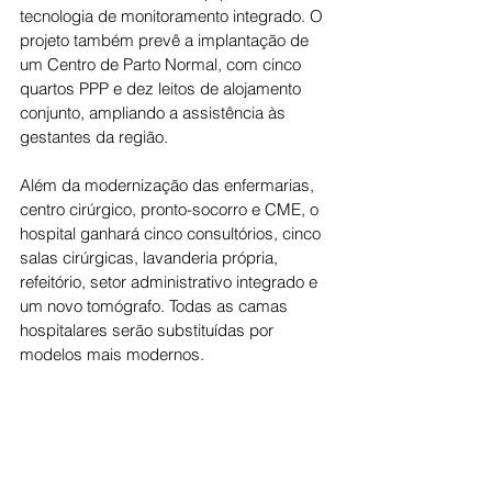
tecnologia de monitoramento integrado. O 
projeto também prevê a implantação de 
um Centro de Parto Normal, com cinco 
quartos PPP e dez leitos de alojamento 
conjunto, ampliando a assistência às 
gestantes da região.
Além da modernização das enfermarias, 
centro cirúrgico, pronto-socorro e CME, o 
hospital ganhará cinco consultórios, cinco 
salas cirúrgicas, lavanderia própria, 
refeitório, setor administrativo integrado e 
um novo tomógrafo. Todas as camas 
hospitalares serão substituídas por 
modelos mais modernos.
Projetado com conceitos de 
neuroarquitetura e hospital inteligente, o 
novo Heja contará com jardins internos, 
iluminação natural, controle acústico e 