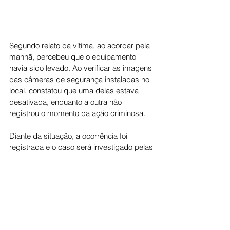
Segundo relato da vítima, ao acordar pela 
manhã, percebeu que o equipamento 
havia sido levado. Ao verificar as imagens 
das câmeras de segurança instaladas no 
local, constatou que uma delas estava 
desativada, enquanto a outra não 
registrou o momento da ação criminosa.
Diante da situação, a ocorrência foi 
registrada e o caso será investigado pelas 
autoridades competentes, que trabalham 
para identificar os responsáveis pelo furto 
e recuperar o equipamento subtraído.
Cidade