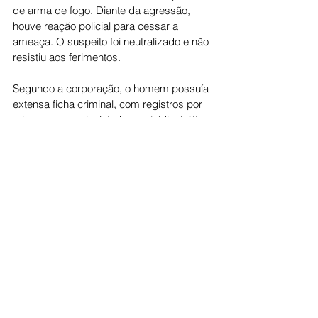
de arma de fogo. Diante da agressão, 
houve reação policial para cessar a 
ameaça. O suspeito foi neutralizado e não 
resistiu aos ferimentos.
Segundo a corporação, o homem possuía 
extensa ficha criminal, com registros por 
crimes graves, incluindo homicídio, tráfico 
de drogas, rebelião e dano ao patrimônio. 
No local, os policiais apreenderam um 
revólver e uma porção de maconha.
A área foi isolada e os procedimentos 
legais de praxe foram adotados. O caso 
será apurado pelas autoridades 
competentes.
Cidade