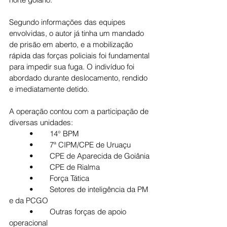
Segundo informações das equipes 
envolvidas, o autor já tinha um mandado 
de prisão em aberto, e a mobilização 
rápida das forças policiais foi fundamental 
para impedir sua fuga. O indivíduo foi 
abordado durante deslocamento, rendido 
e imediatamente detido.
A operação contou com a participação de 
diversas unidades:
	•	14° BPM
	•	7ª CIPM/CPE de Uruaçu
	•	CPE de Aparecida de Goiânia
	•	CPE de Rialma
	•	Força Tática
	•	Setores de inteligência da PM 
e da PCGO
	•	Outras forças de apoio 
operacional