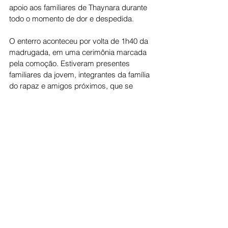
apoio aos familiares de Thaynara durante 
todo o momento de dor e despedida.
O enterro aconteceu por volta de 1h40 da 
madrugada, em uma cerimônia marcada 
pela comoção. Estiveram presentes 
familiares da jovem, integrantes da família 
do rapaz e amigos próximos, que se 
reuniram para prestar a última 
homenagem.
A morte de Thaynara causou grande 
tristeza e repercussão em Jaraguá, onde 
a jovem era conhecida. O caso gerou 
comoção desde o desaparecimento no 
fim de semana até a confirmação do 
encontro do corpo na segunda-feira.
Cidade