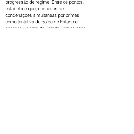
progressão de regime. Entre os pontos, 
estabelece que, em casos de 
condenações simultâneas por crimes 
como tentativa de golpe de Estado e 
abolição violenta do Estado Democrático 
de Direito, seja aplicado o concurso 
formal, com prevalência da pena mais 
grave, sem soma das condenações. 
Também reduz o tempo mínimo para 
progressão do regime fechado ao 
semiaberto.
Ao vetar a proposta, o Planalto 
argumentou que a redução de penas para 
crimes contra a democracia poderia 
estimular novas ocorrências e representar 
retrocesso institucional. Mesmo assim, a 
oposição articulou a derrubada do veto, 
enquanto governistas criticaram o 
procedimento adotado, defendendo que a 
análise deveria ter sido integral.