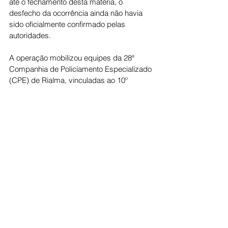
até o fechamento desta matéria, o 
desfecho da ocorrência ainda não havia 
sido oficialmente confirmado pelas 
autoridades.
A operação mobilizou equipes da 28ª 
Companhia de Policiamento Especializado 
(CPE) de Rialma, vinculadas ao 10º 
Comando Regional da Polícia Militar e ao 
44º Batalhão da PM.
A Polícia Militar deve divulgar, nas 
próximas horas, uma nota oficial com 
mais detalhes sobre a ocorrência, 
incluindo a identificação do suspeito, 
circunstâncias da ação e eventual 
apreensão de armas.
Cidade