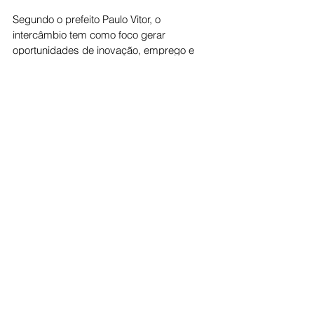
Segundo o prefeito Paulo Vitor, o 
intercâmbio tem como foco gerar 
oportunidades de inovação, emprego e 
desenvolvimento sustentável para 
Jaraguá, consolidando o município como 
referência em empreendedorismo e 
modernização industrial em Goiás.
Economia