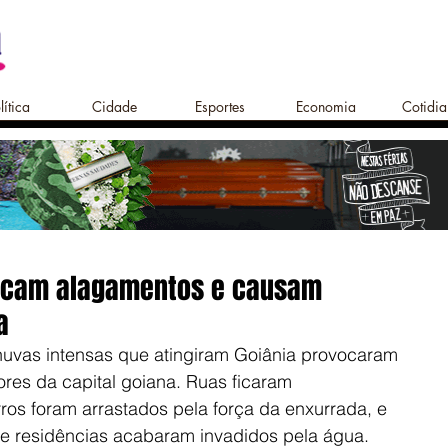
lítica
Cidade
Esportes
Economia
Cotidi
ocam alagamentos e causam
a
huvas intensas que atingiram Goiânia provocaram 
res da capital goiana. Ruas ficaram 
os foram arrastados pela força da enxurrada, e 
 e residências acabaram invadidos pela água.