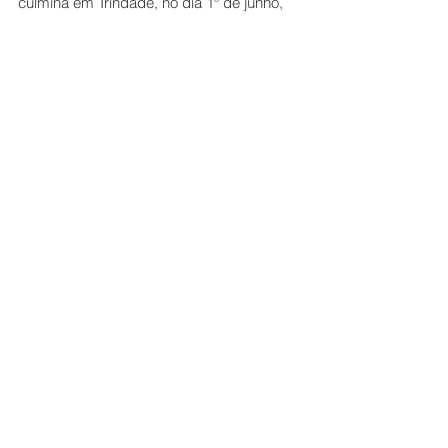
culmina em Trindade, no dia 1º de junho, 
quando o sino será recebido com uma 
carreata a partir do Trevo do Padre Pelágio.
Cotidiano