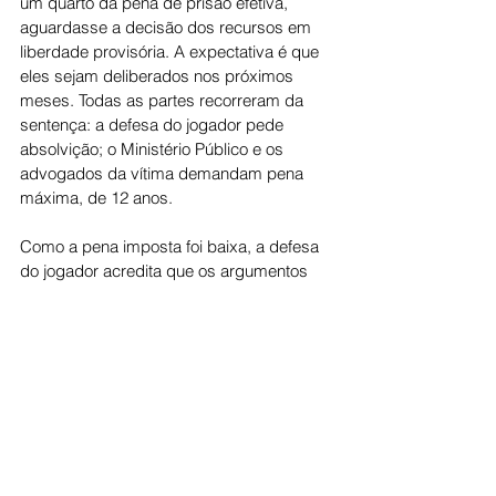
um quarto da pena de prisão efetiva, 
aguardasse a decisão dos recursos em 
liberdade provisória. A expectativa é que 
eles sejam deliberados nos próximos 
meses. Todas as partes recorreram da 
sentença: a defesa do jogador pede 
absolvição; o Ministério Público e os 
advogados da vítima demandam pena 
máxima, de 12 anos.
Como a pena imposta foi baixa, a defesa 
do jogador acredita que os argumentos 
caiam. A parte denunciante pedia sanção 
máxima, de 12 anos de prisão, e o 
Ministério Público propõe nove anos de 
cárcere. O jogador foi punido com quatro 
anos e meio, mais cinco anos de 
liberdade vigiada, pela agressão sexual 
contra uma mulher, em uma boate de 
Barcelona, em dezembro de 2022.