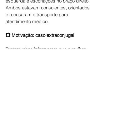
esquerda e escoriações no braço direito. 
Ambos estavam conscientes, orientados 
e recusaram o transporte para 
atendimento médico.
💥 Motivação: caso extraconjugal
Testemunhas informaram que a mulher 
envolvida no acidente é casada e estaria 
no veículo com o amante no momento da 
fuga. A situação ganhou ainda mais 
repercussão devido ao contexto da 
traição, revelado nos bastidores da 
ocorrência.