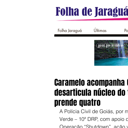
Folha Jaraguá
Últimas
Po
Caramelo acompanha O
desarticula núcleo do
prende quatro
A Polícia Civil de Goiás, por
Verde – 10ª DRP, com apoio da 
Operação “Shutdown”, ação vo