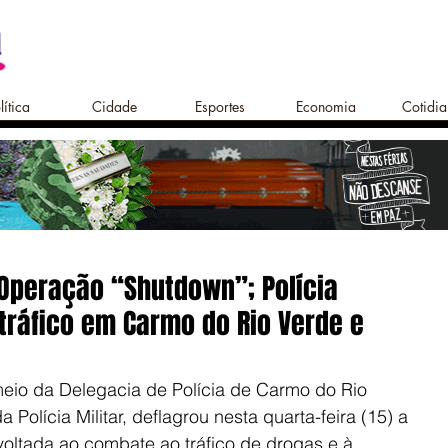
lítica
Cidade
Esportes
Economia
Cotidi
peração “Shutdown”; Polícia
 tráfico em Carmo do Rio Verde e
 meio da Delegacia de Polícia de Carmo do Rio 
Polícia Militar, deflagrou nesta quarta-feira (15) a 
ltada ao combate ao tráfico de drogas e à 