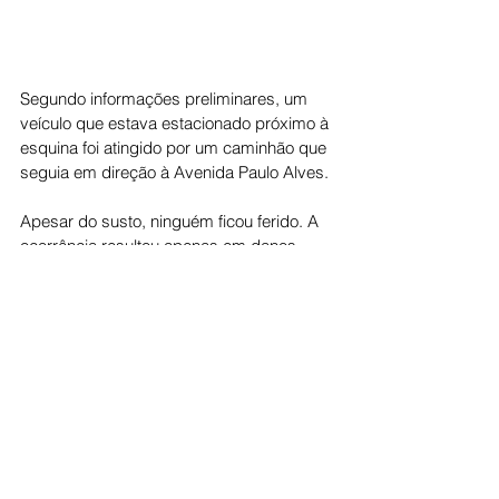
Segundo informações preliminares, um 
veículo que estava estacionado próximo à 
esquina foi atingido por um caminhão que 
seguia em direção à Avenida Paulo Alves.
Apesar do susto, ninguém ficou ferido. A 
ocorrência resultou apenas em danos 
materiais.
Cidade
Ver tudo
Posts recentes