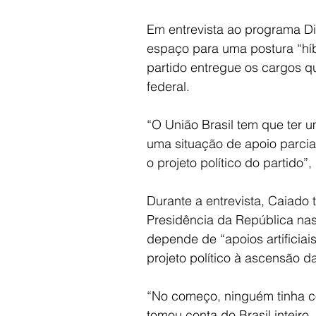
Em entrevista ao programa D
espaço para uma postura “híb
partido entregue os cargos q
federal.
“O União Brasil tem que ter 
uma situação de apoio parci
o projeto político do partido”
Durante a entrevista, Caiado
Presidência da República nas
depende de “apoios artificiai
projeto político à ascensão d
“No começo, ninguém tinha co
tomou conta do Brasil inteiro