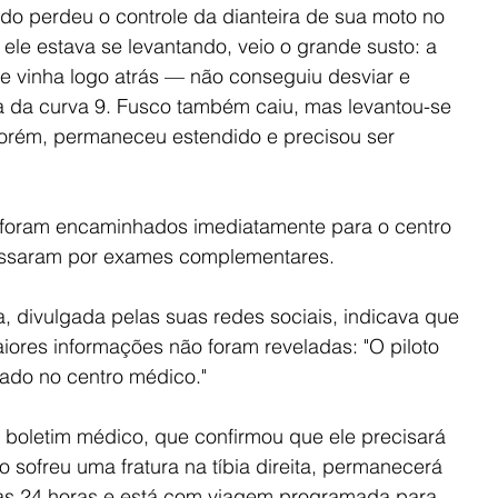
do perdeu o controle da dianteira de sua moto no 
 ele estava se levantando, veio o grande susto: a 
 vinha logo atrás — não conseguiu desviar e 
da da curva 9. Fusco também caiu, mas levantou-se 
orém, permaneceu estendido e precisou ser 
foram encaminhados imediatamente para o centro 
ssaram por exames complementares.
, divulgada pelas suas redes sociais, indicava que 
res informações não foram reveladas: "O piloto 
iado no centro médico."
boletim médico, que confirmou que ele precisará 
o sofreu uma fratura na tíbia direita, permanecerá 
s 24 horas e está com viagem programada para 