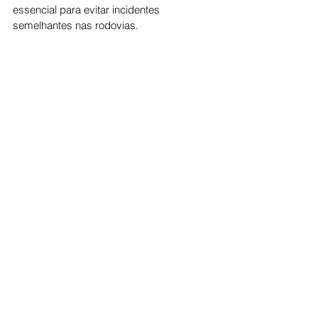
essencial para evitar incidentes 
semelhantes nas rodovias.
Cidade
Ver tudo
Posts recentes