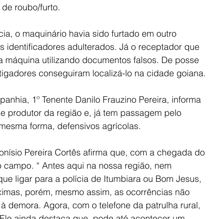
de roubo/furto.
ia, o maquinário havia sido furtado em outro 
s identificadores adulterados. Já o receptador que 
 a máquina utilizando documentos falsos. De posse 
tigadores conseguiram localizá-lo na cidade goiana.
hia, 1º Tenente Danilo Frauzino Pereira, informa 
e produtor da região e, já tem passagem pelo 
mesma forma, defensivos agrícolas.
ionísio Pereira Cortês afirma que, com a chegada do 
no campo. “ Antes aqui na nossa região, nem 
que ligar para a polícia de Itumbiara ou Bom Jesus, 
ximas, porém, mesmo assim, as ocorrências não 
 demora. Agora, com o telefone da patrulha rural, 
a. Ele ainda destaca que, pode até acontecer um 