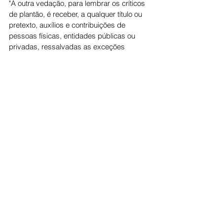
"A outra vedação, para lembrar os críticos 
de plantão, é receber, a qualquer título ou 
pretexto, auxílios e contribuições de 
pessoas físicas, entidades públicas ou 
privadas, ressalvadas as exceções 
previstas em lei, que é exatamente aqui: o 
magistrado pode receber por palestras, 
pode ser acionista. O magistrado é sócio 
de determinada empresa. A Constituição 
diz: "ressalvadas as exceções previstas 
em lei".
E a Loman diz que não pode ser sócio 
dirigente". Moraes ainda continuou: "Se 
assim não fosse, nenhum magistrado 
poderia, por exemplo, ter uma aplicação 
no banco, ações no banco...Ah, é 
acionista do banco, então não vai poder 
julgar ninguém do sistema financeiro", 
completou
Moraes.