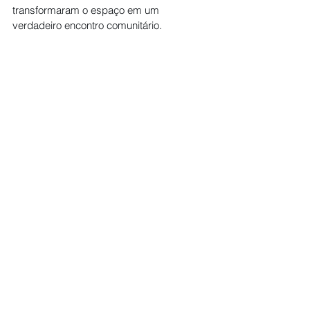
transformaram o espaço em um 
verdadeiro encontro comunitário.
Integrante oficial do calendário do 
Carnaval de Jaraguá, o evento é 
organizado pela Prefeitura Municipal e, 
mais uma vez, contabiliza grande público, 
adrenalina na pista e sucesso absoluto de 
participação.
Esporte
Ver tudo
Posts recentes