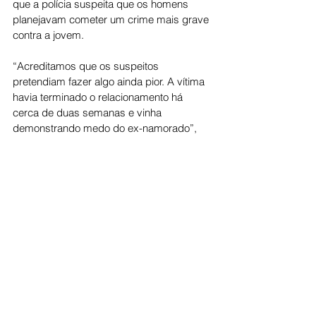
que a polícia suspeita que os homens 
planejavam cometer um crime mais grave 
contra a jovem.
“Acreditamos que os suspeitos 
pretendiam fazer algo ainda pior. A vítima 
havia terminado o relacionamento há 
cerca de duas semanas e vinha 
demonstrando medo do ex-namorado”, 
declarou o oficial.
O caso está sendo investigado pela 
Polícia Civil, que deve apurar os crimes 
de sequestro, tentativa de estupro e 
associação criminosa, além do porte ilegal 
de arma de fogo.