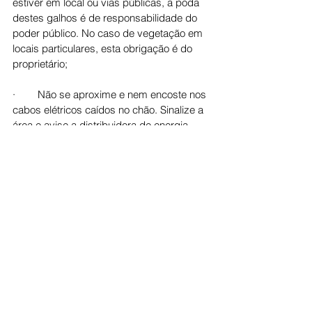
estiver em local ou vias públicas, a poda 
destes galhos é de responsabilidade do 
poder público. No caso de vegetação em 
locais particulares, esta obrigação é do 
proprietário;
·        Não se aproxime e nem encoste nos 
cabos elétricos caídos no chão. Sinalize a 
área e avise a distribuidora de energia.
Canais de Atendimento
Para registrar qualquer ocorrência, o 
cliente deve entrar em contato pelos 
canais oficiais de atendimento da 
Equatorial Goiás:
- Aplicativo Equatorial Energia, disponível 
para download no Android e iOS; (novo 
aplicativo)
- Agência virtual no site 